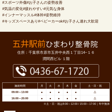
#スポーツ外傷#お子さんの姿勢改善
#気温の変化#疲れやすい#元気な身体
#インナーマッスル#体幹#姿勢維持
#キッズスペースあり#ベビーカーok#お子さん連れ大歓迎
住所：千葉県市原市五井中央西１丁目14−１６
潤間西ビル １階
施術時間
月
火
水
木
金
土・日・祝
09:00～13:00
●
●
●
●
●
△
16:00～20:00
●
●
●
●
●
△
※土・日・祝は8:00～12:00 / 15:00～17:00｜年中無休