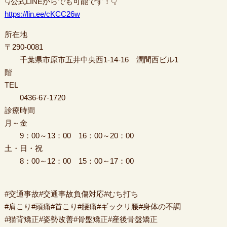
👇公式LINEからでも可能です！👇
https://lin.ee/cKCC26w
所在地
〒290-0081
千葉県市原市五井中央西1-14-16 潤間西ビル1
階
TEL
0436-67-1720
診療時間
月～金
9：00～13：00 16：00～20：00
土・日・祝
8：00～12：00 15：00～17：00
#交通事故#交通事故負傷対応#むち打ち
#肩こり#頭痛#首こり#腰痛#ギックリ腰#身体の不調
#猫背矯正#姿勢改善#骨盤矯正#産後骨盤矯正