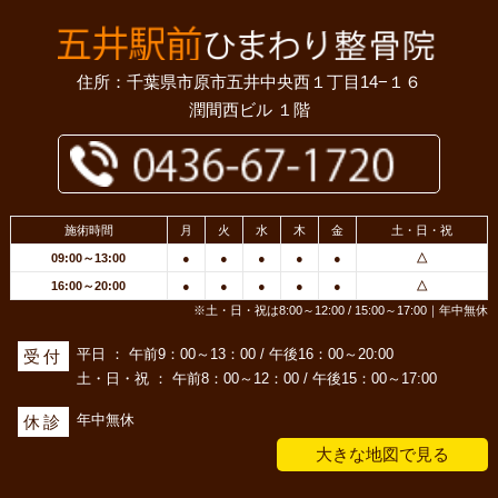
住所：千葉県市原市五井中央西１丁目14−１６
潤間西ビル １階
施術時間
月
火
水
木
金
土・日・祝
09:00～13:00
●
●
●
●
●
△
16:00～20:00
●
●
●
●
●
△
※土・日・祝は8:00～12:00 / 15:00～17:00｜年中無休
平日 ： 午前9：00～13：00 / 午後16：00～20:00
受付
土・日・祝 ： 午前8：00～12：00 / 午後15：00～17:00
年中無休
休診
大きな地図で見る