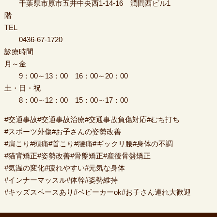
千葉県市原市五井中央西1-14-16 潤間西ビル1
階
TEL
0436-67-1720
診療時間
月～金
9：00～13：00 16：00～20：00
土・日・祝
8：00～12：00 15：00～17：00
#交通事故#交通事故治療#交通事故負傷対応#むち打ち
#スポーツ外傷#お子さんの姿勢改善
#肩こり#頭痛#首こり#腰痛#ギックリ腰#身体の不調
#猫背矯正#姿勢改善#骨盤矯正#産後骨盤矯正
#気温の変化#疲れやすい#元気な身体
#インナーマッスル#体幹#姿勢維持
#キッズスペースあり#ベビーカーok#お子さん連れ大歓迎