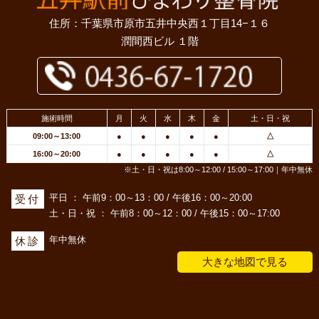
住所：千葉県市原市五井中央西１丁目14−１６
潤間西ビル １階
施術時間
月
火
水
木
金
土・日・祝
09:00～13:00
●
●
●
●
●
△
16:00～20:00
●
●
●
●
●
△
※土・日・祝は8:00～12:00 / 15:00～17:00｜年中無休
平日 ： 午前9：00～13：00 / 午後16：00～20:00
受付
土・日・祝 ： 午前8：00～12：00 / 午後15：00～17:00
年中無休
休診
大きな地図で見る