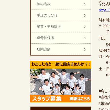
👇公
膝の痛み
https:
手足のしびれ
所在地
〒290-
猫背・姿勢矯正
千葉
坐骨神経痛
TEL
0436
股関節痛
診療時
月～
9：0
土・日
8：0
#肩こ
#産後
#気温
#イン