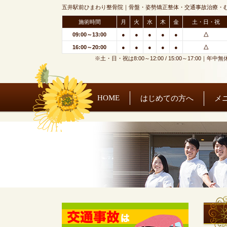
五井駅前ひまわり整骨院｜骨盤・姿勢矯正整体・交通事故治療・
施術時間
月
火
水
木
金
土・日・祝
09:00～13:00
●
●
●
●
●
△
16:00～20:00
●
●
●
●
●
△
※土・日・祝は8:00～12:00 / 15:00～17:00｜年中無
HOME
はじめての方へ
メ