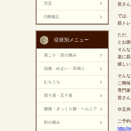
労災
皆さ
では、
O脚矯正
筋トレ
ただ、
症状別メニュー
とお困
そんな
肩こり・首の痛み
楽に筋
嬉しい
頭痛・めまい・耳鳴り
そんな
むちうち
ご興味
専門家
四十肩・五十肩
皆さん
腰痛・ぎっくり腰・ヘルニア
🌻五
ご予約
肘の痛み
http:/