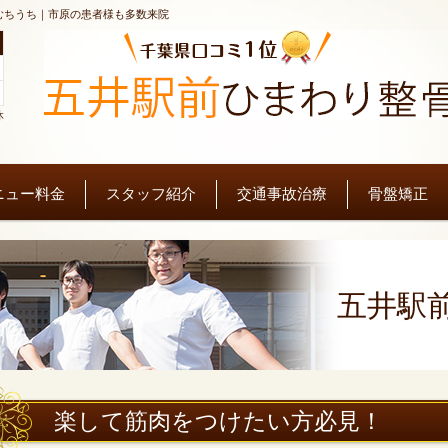
むちうち｜市原の患者様も多数来院
休
ニュー料金
スタッフ紹介
交通事故治療
骨盤矯正
五井駅
楽して筋肉をつけたい方必見！