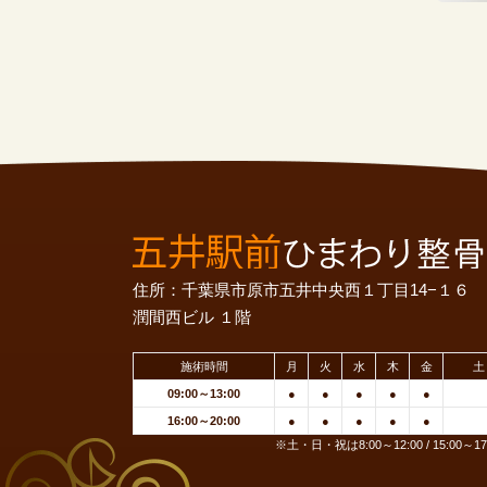
住所：千葉県市原市五井中央西１丁目14−１６
潤間西ビル １階
施術時間
月
火
水
木
金
土
09:00～13:00
●
●
●
●
●
16:00～20:00
●
●
●
●
●
※土・日・祝は8:00～12:00 / 15:00～