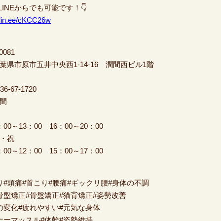
式LINEからでも可能です！👇
//lin.ee/cKCC26w
0081
県市原市五井中央西1-14-16 潤間西ビル1
-67-1720
間
金
0～13：00 16：00～20：00
・祝
0～12：00 15：00～17：00
り#頭痛#首こり#腰痛#ギックリ腰#身体の不調
骨盤矯正#骨盤矯正#猫背矯正#姿勢改善
の変化#疲れやすい#元気な身体
ナーマッスル#体幹#姿勢維持