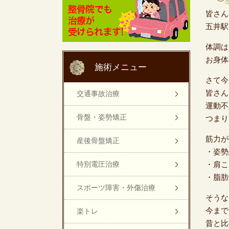
皆さん
五井駅
体調は
お身体
施術メニュー
さて今
皆さん
交通事故治療
運動不
骨盤・姿勢矯正
つまり
筋力が
産後骨盤矯正
・姿勢
特別電圧治療
・肩こ
・脂肪
スポーツ障害・外傷治療
そうな
今まで
楽トレ
昔と比